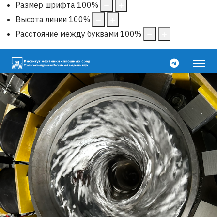
Размер шрифта
100
%
Высота линии
100
%
Расстояние между буквами
100
%