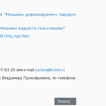
.04 "Механика деформируемого твёрдого
Механика жидкости, газа и плазмы"
КИЯ ПНЦ УрО РАН
7-83-20 или e-mail
yurlova@icmm.ru
о Владимиру Прокофьевичу, по телефону:
Следующий: Правила приема в 
Вперед