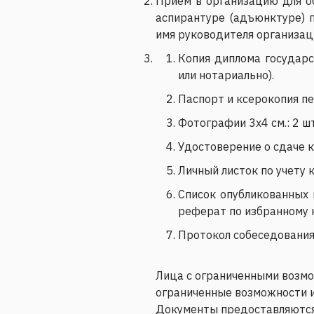
Прием в организацию для о
аспирантуре (адъюнктуре) п
имя руководителя организа
Копия диплома государс
или нотариально).
Паспорт и ксерокопия п
Фотографии 3x4 см.: 2 шт
Удостоверение о сдаче 
Личный листок по учету 
Список опубликованных 
реферат по избранному 
Протокол собеседования
Лица с ограниченными возм
ограниченные возможности и
Документы предоставляются 