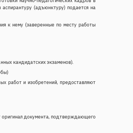
отовки научно-педагогических кадров в
в аспирантуру (адъюнктуру) подается на
ния к нему (заверенные по месту работы
анных кандидатских экзаменов).
ебы)
ных работ и изобретений, предоставляют
т оригинал документа, подтверждающего