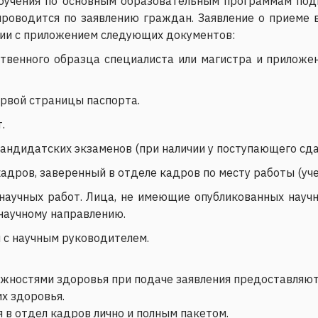
бучения по основным образовательным программам подг
роводится по заявлению граждан. Заявление о приеме 
ции с приложением следующих документов:
твенного образца специалиста или магистра и приложе
ервой страницы паспорта.
.
кандидатских экзаменов (при наличии у поступающего сд
кадров, заверенный в отделе кадров по месту работы (уч
научных работ. Лица, не имеющие опубликованных науч
научному направлению.
 с научным руководителем.
ожностями здоровья при подаче заявления предоставляю
х здоровья.
в отдел кадров лично и полным пакетом.