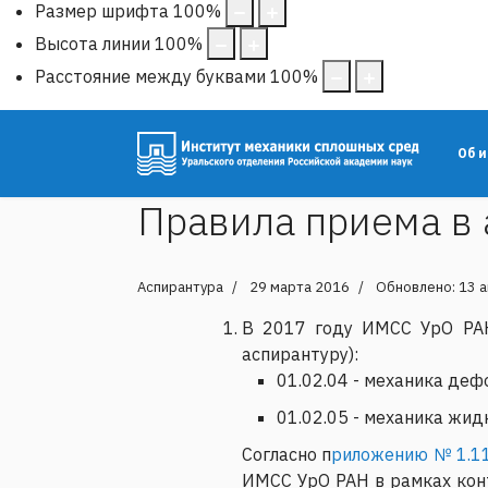
Размер шрифта
100
%
Высота линии
100
%
Расстояние между буквами
100
%
Об 
Правила приема в 
Аспирантура
29 марта 2016
Обновлено: 13 
В 2017 году ИМСС УрО РАН
аспирантуру):
01.02.04 - механика де
01.02.05 - механика жид
Согласно п
риложению № 1.1
ИМСС УрО РАН в рамках конт