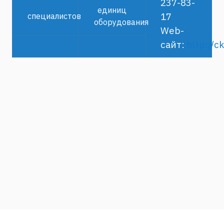
237-83-
единиц
17
специалистов
оборудования
Web-
сайт:
http://c