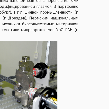
рных нанокомпозитов с перспективными
модифицированной плазмой. В портфолио
рбург), НИИ шинной промышленности (г.
в (г. Дрезден), Пермским национальным
и механики биосовместимых материалов
 генетики микроорганизмов УрО РАН (г.