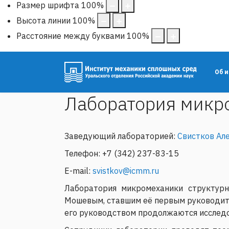
Размер шрифта
100
%
Высота линии
100
%
Расстояние между буквами
100
%
Об 
Лаборатория микр
Заведующий лабораторией:
Свистков Ал
Телефон: +7 (342) 237-83-15
E-mail:
svistkov@icmm.ru
Лаборатория микромеханики структурн
Мошевым, ставшим её первым руководител
его руководством продолжаются исследо