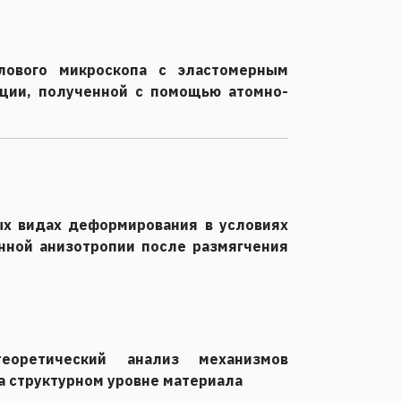
лового микроскопа с эластомерным
ции, полученной с помощью атомно-
ых видах деформирования в условиях
нной анизотропии после размягчения
теоретический анализ механизмов
а структурном уровне материала