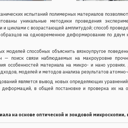
ханических испытаний полимерных материалов позволяют
нтованы уникальные методики проведения экспериме
и циклами с возрастающей амплитудой; способ проведени
я образцов на одновременное деформирование по двум 
ых моделей способных объяснить вязкоупругое поведен
ч — поиск связи наблюдаемых на макроуровне прочно
ия особенностей материала на микро- и нано уровнях.
дходов, моделей и методов анализа результатов атомно-
ований является вывод новых определяющих уравнений
х деформаций, в общей постановке и проверка их на 
иала на основе оптической и зондовой микроскопии,