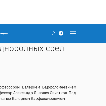
енции
однородных сред
профессором Валерием Варфоломеевичем
офессор Александр Львович Свистков. Под
начатые Валерием Варфоломеевичем.