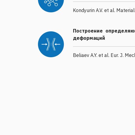
Kondyurin A.V. et al. Materia
Построение определяю
деформаций
Beliaev A.Y. et al. Eur. J. Me