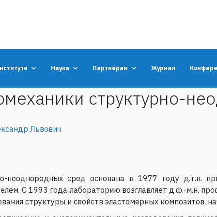
институте
Наука
Партнёрам
Журнал
Конфер
омеханики структурно-не
ександр Львович
о-неоднородных сред основана в 1977 году д.т.н. 
ем. С 1993 года лабораторию возглавляет д.ф.-м.н. пр
вания структуры и свойств эластомерных композитов, 