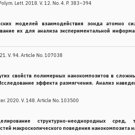
Polym. Lett. 2018. V. 12. No. 4. P. 383–394
еских моделей взаимодействия зонда атомно си
вание их для анализа экспериментальной информа
21. V. 94. Article No. 107038
угих свойств полимерных нанокомпозитов в сложн
сследование эффекта размягчения. Анализ наведе
ter. 2020. V. 148. Article No. 103500
елирование структурно-неоднородных сред, 
тей макроскопического поведения нанокомпозита н