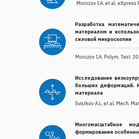
Morozov I.A. et al. eXpress 
Разработка математич
материалом и использо
силовой микроскопии
Morozov I.A. Polym. Test. 20
Исследование вязкоупр
больших деформаций. И
материала
Svistkov A.L. et al. Mech. Ma
Многомасштабное мод
формирования особеннос