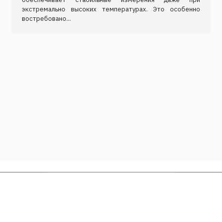
экстремально высоких температурах. Это особенно
востребовано...
Адрес
ИМСС УрО РАН
614013, Россия, г. Пермь,