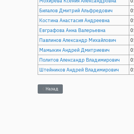
Мохирева Ксения Александровна
0
Билалов Дмитрий Альфредович
0
Костина Анастасия Андреевна
0
Евграфова Анна Валерьевна
0
Павлинов Александр Михайлович
0
Мамыкин Андрей Дмитриевич
0
Политов Александр Владимирович
0
Штейников Андрей Владимирович
0
Предыдущий: Электронные информационные
Назад