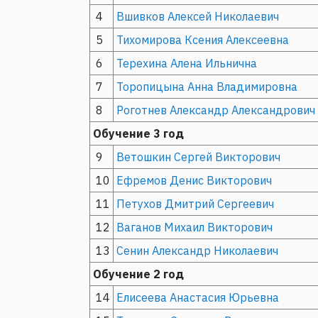
4
Вшивков Алексей Николаевич
5
Тихомирова Ксения Алексеевна
6
Терехина Алена Ильнична
7
Торопицына Анна Владимировна
8
Роготнев Александр Александрович
Обучение 3 год
9
Ветошкин Сергей Викторович
10
Ефремов Денис Викторович
11
Петухов Дмитрий Сергеевич
12
Ваганов Михаил Викторович
13
Сенин Александр Николаевич
Обучение 2 год
14
Елисеева Анастасия Юрьевна