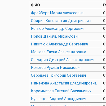
ФИО
Г
Фрайберг Мария Алексеевна
0
Обирин Константин Дмитриевич
0
Регнер Александр Сергеевич
0
Попов Данила Михайлович
0
Никитюк Александр Сергеевич
0
Мошева Елена Александровна
0
Ошмарин Дмитрий Александрович
0
Колегов Руслан Николаевич
0
Сероваев Григорий Сергеевич
0
Пименова Анастасия Владимировна
0
Коромыслов Евгений Васильевич
0
Кузнецов Андрей Аркадьевич
0