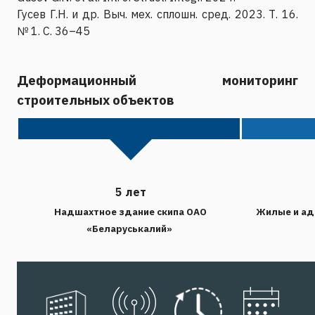
Гусев Г.Н. и др. Выч. мех. сплошн. сред. 2023. Т. 16.
№ 1. С. 36–45
Деформационный мониторинг
строительных объектов
5 лет
Надшахтное здание скипа ОАО
Жилые и адм
«Беларуськалий»