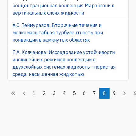
концентрационная конвекция Марангони в
вертикальных слоях жидкости
А.С. Теймуразов: Вторичные течения и
мелкомасштабная турбулентность при
конвекции в замкнутых областях
Е.А. Колчанова: Исследование уcтойчивости
инелинейных режимов конвекции в
двухслойных системах жидкость - пористая
среда, насыщенная жидкотью
1
2
3
4
5
6
7
8
9