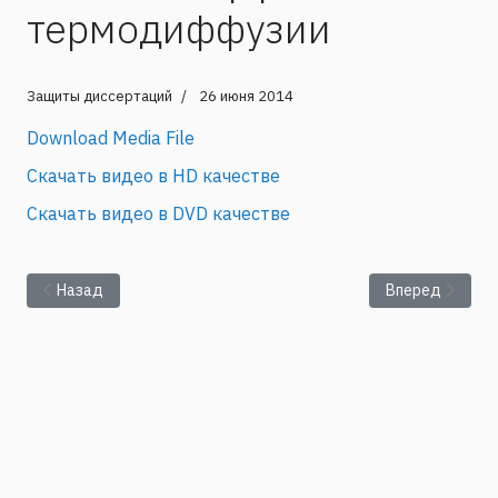
термодиффузии
Защиты диссертаций
26 июня 2014
Download Media File
Скачать видео в HD качестве
Скачать видео в DVD качестве
Предыдущий: Т.В. Третьякова: Пространственно-временная
Следующий: М.
Назад
Вперед