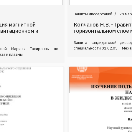
Защиты диссертаций
28 мар
ция магнитной
Колчанов Н.В. - Грави
авитационном и
горизонтальном слое 
Защита кандидатской диссе
специальности 01.02.05 – Механ
зиной Марины Тахировны по
аза и плазмы.