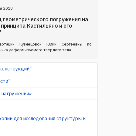
я 2018
д геометрического погружения на
 принципа Кастильяно и его
"
сертации Кузнецовой Юлии Сергеевны по
аника деформируемого твердого тела.
 конструкций"
ости"
м нагружении»
копии для исследования структуры и