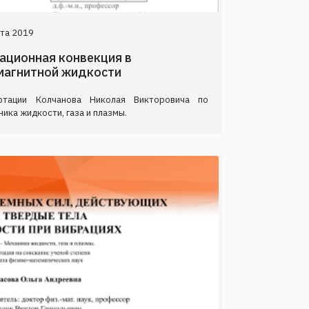
та 2019
тационная конвекция в
магнитной жидкости
ртации Колчанова Николая Викторовича по
ика жидкости, газа и плазмы.