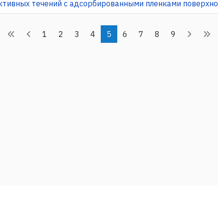
ктивных течений с адсорбированными пленками поверхн
1
2
3
4
5
6
7
8
9