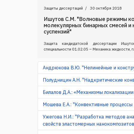
Защиты диссертаций
30 октября 2018
Ишутов С.М. "Волновые режимы к
молекулярных бинарных смесей и
суспензий"
Защита кандидатской диссертации Ишут
специальности 01.02.05 – Механика жидкости, г
Андрюкова В.Ю. "Нелинейные и констр
Полудницин А.Н. "Надкритические конв
Билалов Д.А.: «Механизмы локализаци
Мошева Е.А.: "Конвективные процессы
Ужегова Н.И.: "Разработка методов а
свойств эластомерных нанокомпозитов