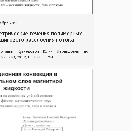
абря 2019
метрические течения полимерных
двигового расслоения потока
ертации Кузнецовой Юлии Леонидовны по
ика жидкости, газа и плазмы.