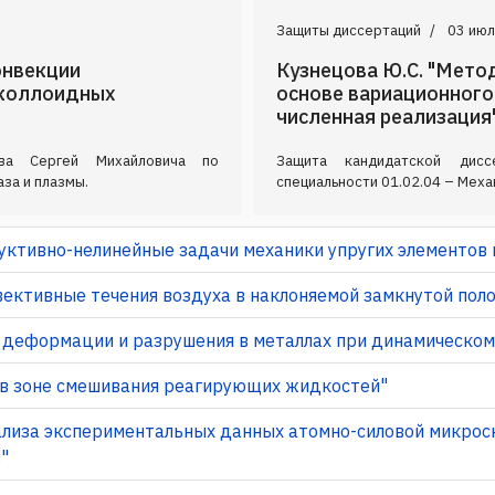
Защиты диссертаций
03 июл
онвекции
Кузнецова Ю.С. "Мето
 коллоидных
основе вариационного
численная реализация
ова Сергей Михайловича по
Защита кандидатской дис
аза и плазмы.
специальности 01.02.04 – Мех
уктивно-нелинейные задачи механики упругих элементов
ективные течения воздуха в наклоняемой замкнутой пол
и деформации и разрушения в металлах при динамическо
 в зоне смешивания реагирующих жидкостей"
нализа экспериментальных данных атомно-силовой микрос
"