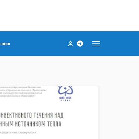
енции