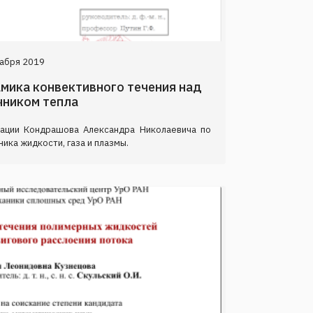
абря 2019
амика конвективного течения над
чником тепла
тации Кондрашова Александра Николаевича по
ика жидкости, газа и плазмы.