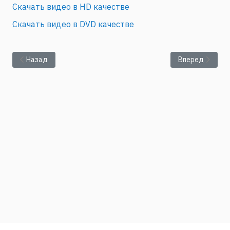
Скачать видео в HD качестве
Скачать видео в DVD качестве
Предыдущий: Андрюкова В.Ю. "Нелинейные и конструктивно
Следующий: Би
Назад
Вперед