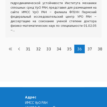
гидродинамической устойчивости Института механики
сплошных сред УрО РАН, представил для размещения на
сайте ИМСС УрО РАН – филиала ФГБУН Пермский
федеральный исследовательский центр УРО РАН –
диссертацию на соискание ученой степени доктора
физико-математических наук по специальности 01.02.05
–...
31
32
33
34
35
36
37
38
Адрес
ИМСС УрО РАН