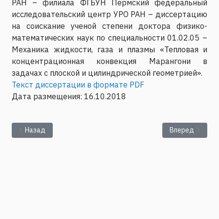
РАН – филиала ФГБУН Пермский федеральный
исследовательский центр УРО РАН – диссертацию
на соискание ученой степени доктора физико-
математических наук по специальности 01.02.05 –
Механика жидкости, газа и плазмы «Тепловая и
концентрационная конвекция Марангони в
задачах с плоской и цилиндрической геометрией».
Текст диссертации в формате PDF
Дата размещения: 16.10.2018
Предыдущий: Представление текста диссертации Колчанов
Следующий: Пр
Назад
Вперед