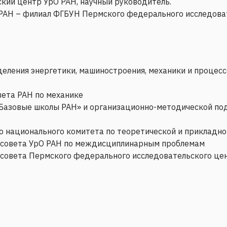
ий центр УрО РАН, научный руководитель.
РАН – филиал ФГБУН Пермского федерального исследоват
ления энергетики, машиностроения, механики и процесс
ета РАН по механике
«Базовые школы РАН» и организационно-методической п
 национального комитета по теоретической и прикладно
 совета УрО РАН по междисциплинарным проблемам
совета Пермского федерального исследовательского це