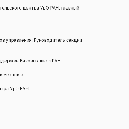
ельского центра УрО РАН, главный
ов управления; Руководитель секции
оддержке Базовых школ РАН
й механике
нтра УрО РАН