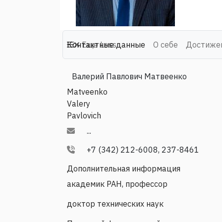
Контактные данные
Еще
Less
О себе
Достиже
Валерий Павлович Матвеенко
Matveenko
Valery
Pavlovich
...
+7 (342) 212-6008, 237-8461
Дополнительная информация
академик РАН, профессор
доктор технических наук