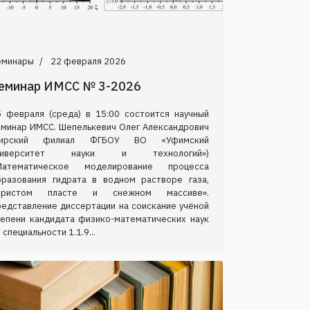
еминары
22 февраля 2026
еминар ИМСС № 3-2026
5 февраля (среда) в 15:00 состоится научный
еминар ИМСС. Шепелькевич Олег Александрович
Бирский филиал ФГБОУ ВО «Уфимский
ниверситет науки и технологий»)
Математическое моделирование процесса
бразования гидрата в водном растворе газа,
ористом пласте и снежном массиве».
редставление диссертации на соискание учёной
тепени кандидата физико-математических наук
 специальности 1.1.9...