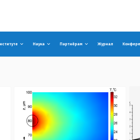
институте
Наука
Партнёрам
Журнал
Конфер