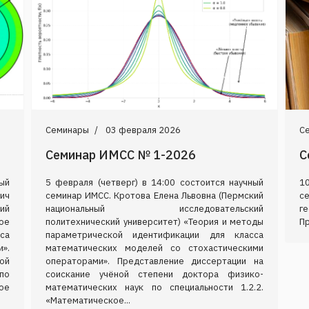
Семинары
03 февраля 2026
С
Семинар ИМСС № 1-2026
С
ный
5 февраля (четверг) в 14:00 состоится научный
1
ич
семинар ИМСС. Кротова Елена Львовна (Пермский
с
ий
национальный исследовательский
г
ое
политехнический университет) «Теория и методы
Пр
са
параметрической идентификации для класса
».
математических моделей со стохастическими
ой
операторами». Представление диссертации на
по
соискание учёной степени доктора физико-
ое
математических наук по специальности 1.2.2.
«Математическое...