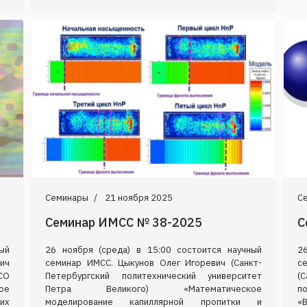
Семинары
21 ноября 2025
С
Семинар ИМСС № 38-2025
С
ый
26 ноября (среда) в 15:00 состоится научный
2
ич
семинар ИМСС. Цыкунов Олег Игоревич (Санкт-
с
СО
Петербургский политехнический университет
(С
ое
Петра Великого) «Математическое
п
их
моделирование капиллярной пропитки и
«