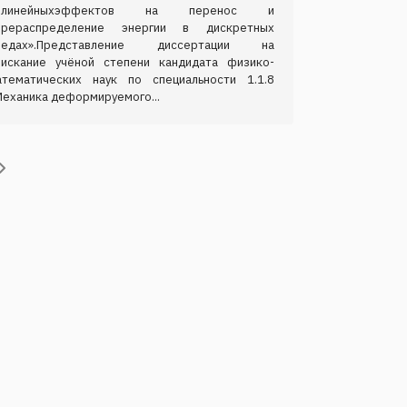
елинейныхэффектов на перенос и
ерераспределение энергии в дискретных
редах».Представление диссертации на
оискание учёной степени кандидата физико-
атематических наук по специальности 1.1.8
Механика деформируемого...