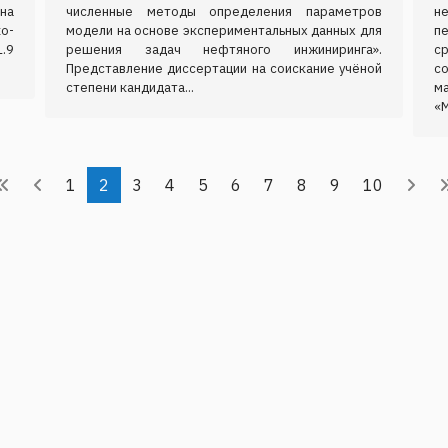
на
численные методы определения параметров
н
о-
модели на основе экспериментальных данных для
п
.9
решения задач нефтяного инжиниринга».
с
Представление диссертации на соискание учёной
с
степени кандидата...
м
«
1
2
3
4
5
6
7
8
9
10