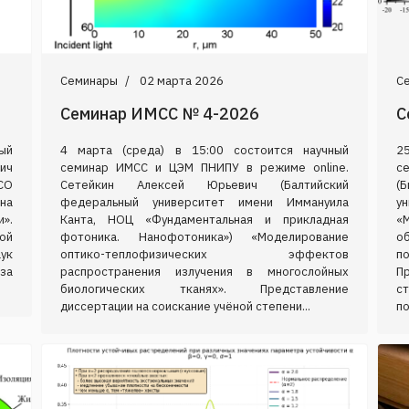
Семинары
02 марта 2026
С
Семинар ИМСС № 4-2026
С
ый
4 марта (среда) в 15:00 состоится научный
2
ич
семинар ИМСС и ЦЭМ ПНИПУ в режиме online.
с
СО
Сетейкин Алексей Юрьевич (Балтийский
(
на
федеральный университет имени Иммануила
у
».
Канта, НОЦ «Фундаментальная и прикладная
«
ой
фотоника. Нанофотоника») «Моделирование
о
ук
оптико-теплофизических эффектов
п
аза
распространения излучения в многослойных
П
биологических тканях». Представление
с
диссертации на соискание учёной степени...
по