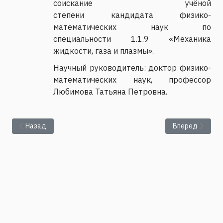
соискание учёной
степени кандидата физико-
математических наук по
специальности 1.1.9 «Механика
жидкости, газа и плазмы».
Научный руководитель: доктор физико-
математических наук, профессор
Любимова Татьяна Петровна.
Предыдущий: Семинар ИМСС № 13-2026
Следующий: С
Назад
Вперед