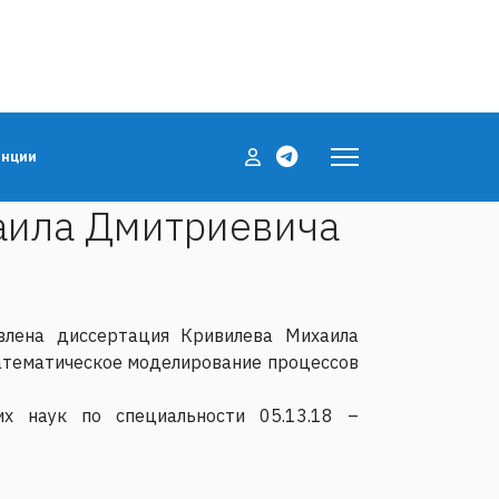
енции
аила Дмитриевича
лена диссертация Кривилева Михаила
математическое моделирование процессов
их наук по специальности 05.13.18 –