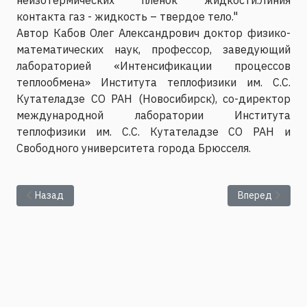
контакта газ - жидкость – твердое тело."
Автор Кабов Олег Александрович доктор физико-
математических наук, профессор, заведующий
лабораторией «Интенсификации процессов
теплообмена» Института теплофизики им. С.С.
Кутателадзе СО РАН (Новосибирск), со-директор
международной лаборатории Института
теплофизики им. С.С. Кутателадзе СО РАН и
Свободного университета города Брюсселя.
Предыдущий: Представление диссертации Кривилева Миха
Следующий: Семи
Назад
Вперед