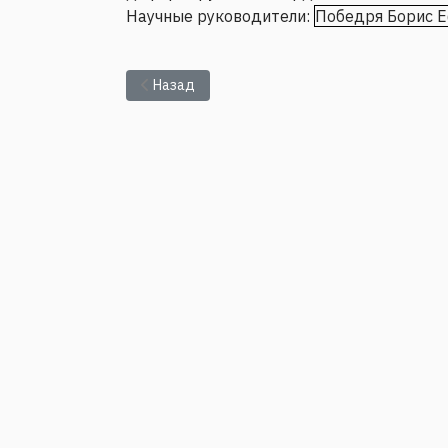
Научные руководители:
Победря Борис 
Предыдущий: Серия семинаров «Многомасшт
Назад