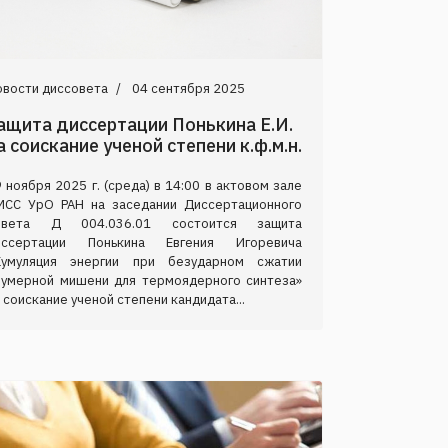
овости диссовета
04 сентября 2025
ащита диссертации Понькина Е.И.
а соискание ученой степени к.ф.м.н.
 ноября 2025 г. (среда) в 14:00 в актовом зале
МСС УрО РАН на заседании Диссертационного
овета Д 004.036.01 состоится защита
иссертации Понькина Евгения Игоревича
Кумуляция энергии при безударном сжатии
вумерной мишени для термоядерного синтеза»
 соискание ученой степени кандидата...