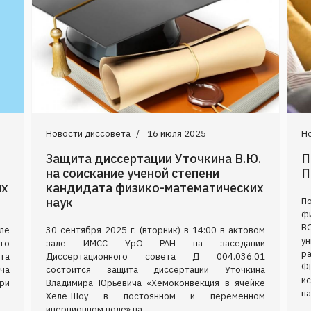
Новости диссовета
16 июля 2025
Н
Защита диссертации Уточкина В.Ю.
П
на соискание ученой степени
П
их
кандидата физико-математических
наук
По
ф
В
але
30 сентября 2025 г. (вторник) в 14:00 в актовом
у
го
зале ИМСС УрО РАН на заседании
р
та
Диссертационного совета Д 004.036.01
Ф
ча
состоится защита диссертации Уточкина
и
ри
Владимира Юрьевича «Хемоконвекция в ячейке
на
Хеле-Шоу в постоянном и переменном
инерционном поле» на...