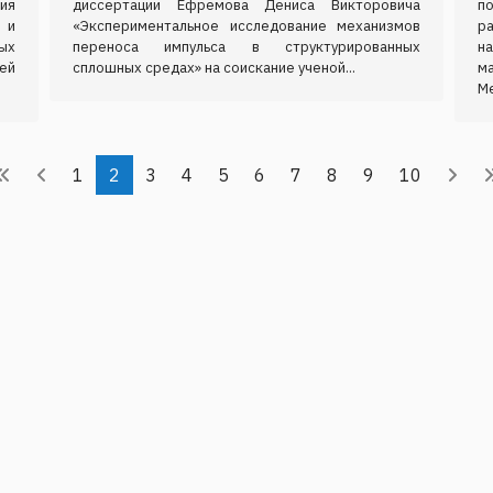
ия
диссертации Ефремова Дениса Викторовича
п
 и
«Экспериментальное исследование механизмов
р
ых
переноса импульса в структурированных
н
ей
сплошных средах» на соискание ученой...
м
Ме
1
2
3
4
5
6
7
8
9
10