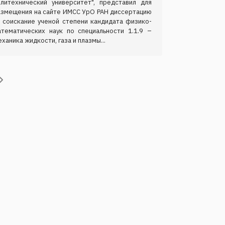
олитехнический университет", представил для
азмещения на сайте ИМСС УрО РАН диссертацию
а соискание ученой степени кандидата физико-
атематических наук по специальности 1.1.9 –
ханика жидкости, газа и плазмы...