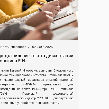
овости диссовета
02 июля 2025
редставление текста диссертации
онькина Е.И.
нькин Евгений Игоревич, аспирант Снежинского
изико-технического института – филиала ФГАОУ
О Национальный исследовательский ядерный
ниверситет «МИФИ», представил для
азмещения на сайте ИМСС УрО РАН – филиала
ГБУН Пермский федеральный
сследовательский центр УРО РАН – диссертацию
 соискание ученой степени кандидата...