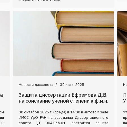
Новости диссовета
30 июня 2025
Н
на
Защита диссертации Ефремова Д.В.
П
на соискание ученой степени к.ф.м.н.
У
ом
08 октября 2025 г. (среда) в 14:00 в актовом зале
У
ии
ИМСС УрО РАН на заседании Диссертационного
п
01
совета Д 004.036.01 состоится защита
н