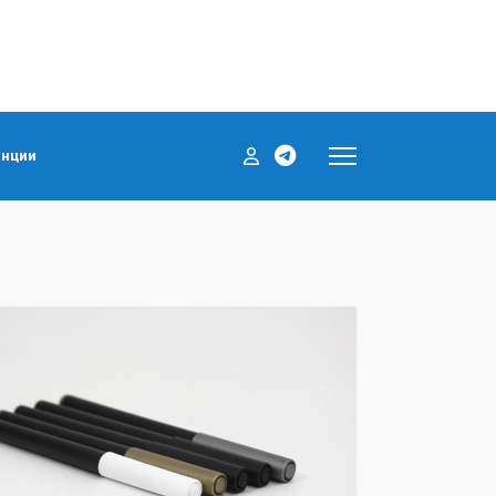
енции