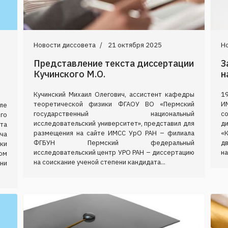
Новости диссовета
21 октября 2025
Н
Представление текста диссертации
З
Кучинского М.О.
н
Кучинский Михаил Олегович, ассистент кафедры
19
теоретической физики ФГАОУ ВО «Пермский
И
але
государственный национальный
с
го
исследовательский университет», представил для
д
та
размещения на сайте ИМСС УрО РАН – филиала
«
ча
ФГБУН Пермский федеральный
д
ки
исследовательский центр УРО РАН – диссертацию
на
ом
на соискание ученой степени кандидата...
ни