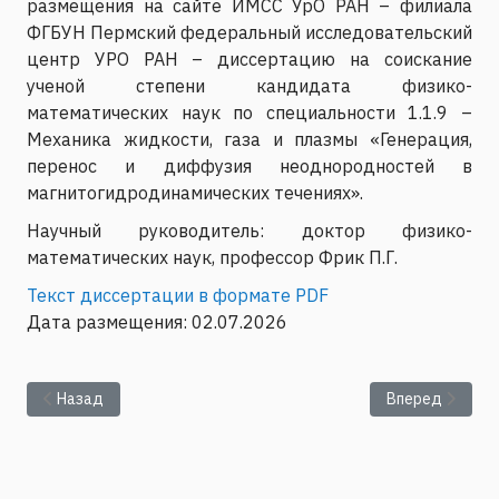
размещения на сайте ИМСС УрО РАН – филиала
ФГБУН Пермский федеральный исследовательский
центр УРО РАН – диссертацию на соискание
ученой степени кандидата физико-
математических наук по специальности 1.1.9 –
Механика жидкости, газа и плазмы «Генерация,
перенос и диффузия неоднородностей в
магнитогидродинамических течениях».
Научный руководитель: доктор физико-
математических наук, профессор Фрик П.Г.
Текст диссертации в формате PDF
Дата размещения: 02.07.2026
Предыдущий: Представление текста диссертации Шубенков
Следующий: Пр
Назад
Вперед