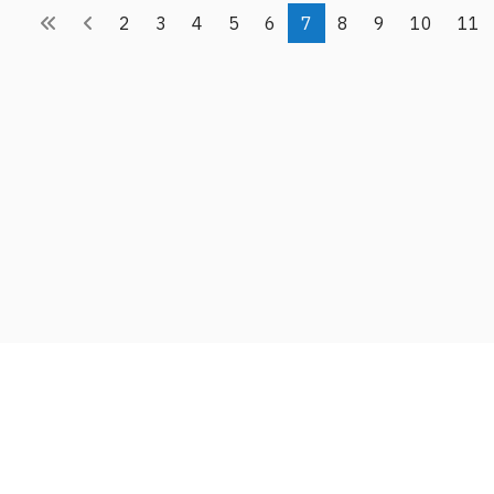
2
3
4
5
6
7
8
9
10
11
Адрес
ИМСС УрО РАН
614013, Россия, г. Пермь,
ул. Академика Королёва, 1