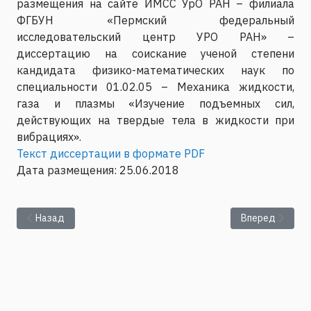
размещения на сайте ИМСС УрО РАН – филиала
ФГБУН «Пермский федеральный
исследовательский центр УРО РАН» –
диссертацию на соискание ученой степени
кандидата физико-математических наук по
специальности 01.02.05 – Механика жидкости,
газа и плазмы «Изучение подъемных сил,
действующих на твердые тела в жидкости при
вибрациях».
Текст диссертации в формате PDF
Дата размещения: 25.06.2018
Предыдущий: Представление текста диссертации Мизевым 
Следующий: Пр
Назад
Вперед