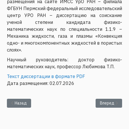
размещения на сайте ИМСС УрО РАН – филиала
ФГБУН Пермский федеральный исследовательский
центр УРО РАН – диссертацию на соискание
ученой степени кандидата физико-
математических наук по специальности 1.1.9 –
Механика жидкости, газа и плазмы «Конвекция
одно- и многокомпонентных жидкостей в пористых
слоях».
Научный руководитель: доктор физико-
математических наук, профессор Любимова Т.П.
Текст диссертации в формате PDF
Дата размещения: 02.07.2026
Предыдущий: Защита диссертации Сомова С.А. на соискание у
Следующий: Пр
Назад
Вперед