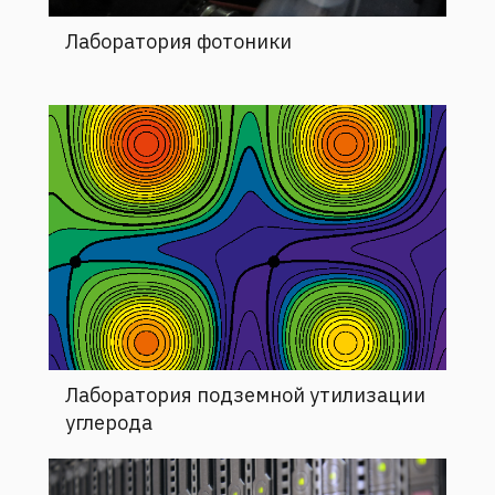
Лаборатория фотоники
Лаборатория подземной утилизации
углерода