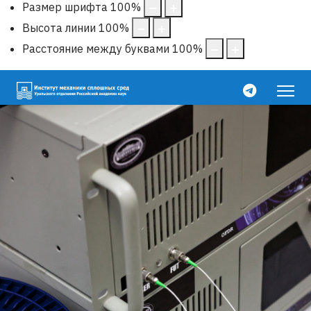
Размер шрифта
100
%
Высота линии
100
%
Расстояние между буквами
100
%