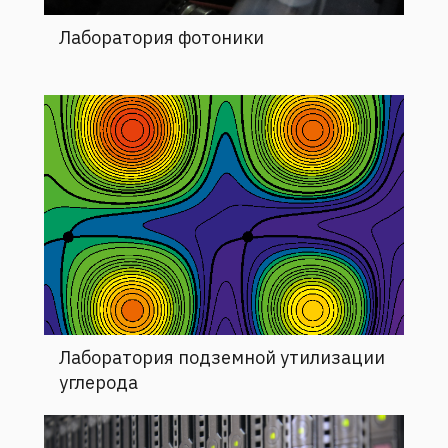
Лаборатория фотоники
Лаборатория подземной утилизации
углерода