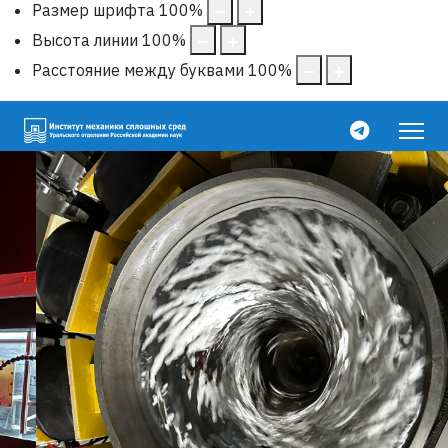
Размер шрифта
100
%
Высота линии
100
%
Расстояние между буквами
100
%