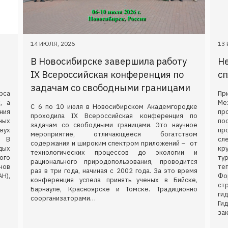
14 ИЮЛЯ, 2026
13 
В Новосибирске завершила работу
Н
IX Всероссийская конференция по
сп
задачам со свободными границами
рса
Пр
, а
Ме
С 6 по 10 июля в Новосибирском Академгородке
ния
пр
проходила IX Всероссийская конференция по
ных
по
задачам со свободными границами. Это научное
вух
пр
мероприятие, отличающееся богатством
. В
сл
содержания и широким спектром приложений – от
дых
кр
технологических процессов до экологии и
ого
т
рационального природопользования, проводится
нов
те
раз в три года, начиная с 2002 года. За это время
Н),
Фо
конференция успела принять ученых в Бийске,
ст
Барнауле, Красноярске и Томске. Традиционно
ги
соорганизаторами…
Г
за