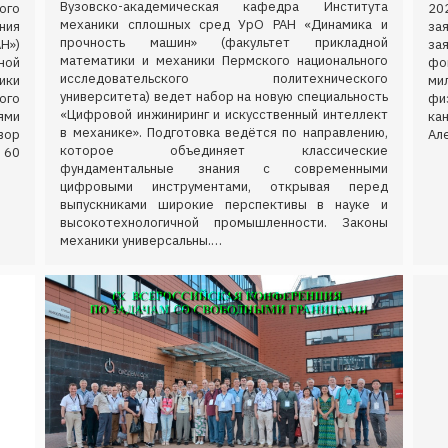
Вузовско-академическая кафедра Института
ого
20
механики сплошных сред УрО РАН «Динамика и
ния
за
прочность машин» (факультет прикладной
Н»)
за
математики и механики Пермского национального
ной
фо
исследовательского политехнического
ки
ми
университета) ведет набор на новую специальность
ого
фи
«Цифровой инжиниринг и искусственный интеллект
ями
ка
в механике». Подготовка ведётся по направлению,
вор
Ал
которое объединяет классические
 60
фундаментальные знания с современными
цифровыми инструментами, открывая перед
выпускниками широкие перспективы в науке и
высокотехнологичной промышленности. Законы
механики универсальны.…