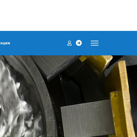
енции