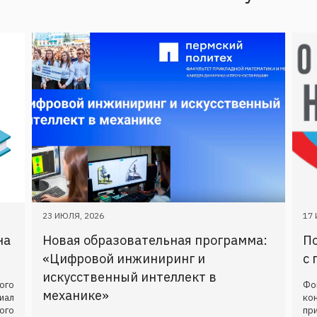
23 ИЮЛЯ, 2026
17 
на
Новая образовательная программа:
П
«Цифровой инжиниринг и
с 
искусственный интеллект в
ого
Фо
механике»
иал
ко
ого
пр