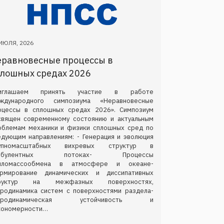
ИЮЛЯ, 2026
еравновесные процессы в
лошных средах 2026
иглашаем принять участие в работе
ждународного симпозиума «Неравновесные
оцессы в сплошных средах 2026». Симпозиум
священ современному состоянию и актуальным
облемам механики и физики сплошных сред по
едующим направлениям: - Генерация и эволюция
упномасштабных вихревых структур в
урбулентных потоках- Процессы
пломассообмена в атмосфере и океане-
рмирование динамических и диссипативных
руктур на межфазных поверхностях,
дродинамика систем с поверхностями раздела-
идродинамическая устойчивость и
кономерности…