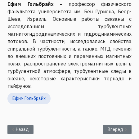
Ефим Гольбрайх -
профессор физического
факультета университета им. Бен Гуриона, Беер-
Шева, Израиль. Основные работы связаны с
исследованием турбулентных
магнитогидродинамических и гидродинамических
потоков. В частности, исследовались свойства
спиральной турбулентности, а также, МГД течения
во внешних постоянных и переменных магнитных
полях, распространение электромагнитных волн в
турбулентной атмосфере, турбулентные следы в
океане, некоторые характеристики торнадо и
тайфунов.
Ефим Гольбрайх
Предыдущий: Ефим Гольбрайх: Поговорим о турбулентности.
Следующий: Еф
Назад
Вперед