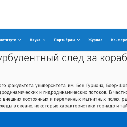
институте
Наука
Партнёрам
Журнал
Конфер
урбулентный след за кора
го факультета университета им. Бен Гуриона, Беер-Шев
родинамических и гидродинамических потоков. В частно
во внешних постоянных и переменных магнитных полях, р
следы в океане, некоторые характеристики торнадо и та