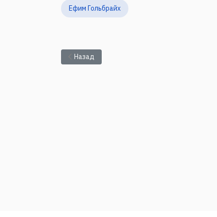
Ефим Гольбрайх
Предыдущий: Математическое моделировани
Назад