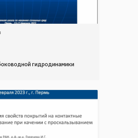
3
боководной гидродинамики