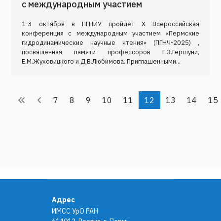
с международным участием
1-3 октября в ПГНИУ пройдет X Всероссийская
конференция с международным участием «Пермские
гидродинамические научные чтения» (ПГНЧ-2025) ,
посвященная памяти профессоров Г.З.Гершуни,
Е.М.Жуховицкого и Д.В.Любимова. Приглашенными...
7
8
9
10
11
12
13
14
15
Адрес
ИМСС УрО РАН