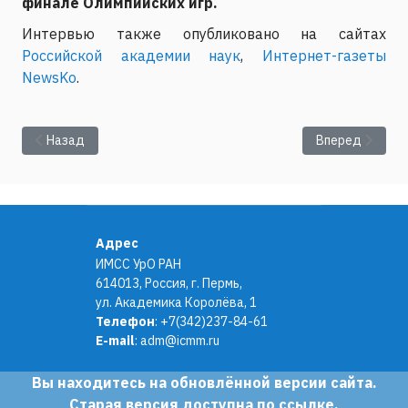
финале Олимпийских игр.
Интервью также опубликовано на сайтах
Российской академии наук
,
Интернет-газеты
NewsKo
.
Предыдущий: Бразильский ученый в условиях уральской зим
Следующий: На
Назад
Вперед
Адрес
ИМСС УрО РАН
614013, Россия, г. Пермь,
ул. Академика Королёва, 1
Телефон
: +7(342)237-84-61
E-mail
:
adm@icmm.ru
Вы находитесь на обновлённой версии сайта.
Старая версия доступна по
ссылке
.