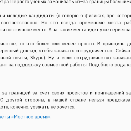
етра Первого ученых заманивать из–за границы большим
 и молодые кандидаты (я говорю о физиках, про котор
, соответственно. Но это всегда временные места ра
ти постоянное место. А за такие места идет уже серьезна
честве, то это более или менее просто. В принципе д
ресный доклад, чтобы завязать сотрудничество. Сейчас,
нной почты, Skype). Ну а если сотрудничество завяза
рант на поддержку совместной работы. Подобного рода ко
 за границей за счет своих проектов и приглашений з
 С другой стороны, в нашей стране нельзя предсказа
тя, конечно, уезжать не хочется.
азеты «Местное время»
.