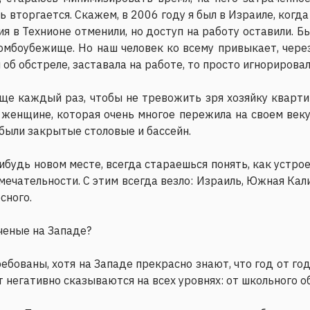
ь вторгается. Скажем, в 2006 году я был в Израиле, когд
я в Технионе отменили, но доступ на работу оставили. Б
омбоубежище. Но наш человек ко всему привыкает, через
об обстреле, заставала на работе, то просто игнорировал
ще каждый раз, чтобы не тревожить зря хозяйку кварти
 женщине, которая очень многое пережила на своем век
были закрытые столовые и бассейн.
ибудь новом месте, всегда стараешься понять, как устрое
мечательности. С этим всегда везло: Израиль, Южная Ка
сного.
ченые на Западе?
бованы, хотя на Западе прекрасно знают, что год от го
 негативно сказываются на всех уровнях: от школьного о