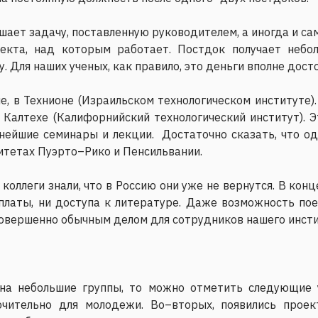
шает задачу, поставленную руководителем, а иногда и са
кта, над которым работает. Постдок получает небо
 Для наших ученых, как правило, это деньги вполне дост
е, в Технионе (Израильском технологическом институте)
 Калтехе (Калифорнийский технологический институт). 
еснейшие семинары и лекции. Достаточно сказать, что 
итетах Пуэрто–Рико и Пенсильвании.
 коллеги знали, что в Россию они уже не вернутся. В кон
рплаты, ни доступа к литературе. Даже возможность по
 совершенно обычным делом для сотрудников нашего инсти
на небольшие группы, то можно отметить следующие у
ючительно для молодежи. Во–вторых, появились про