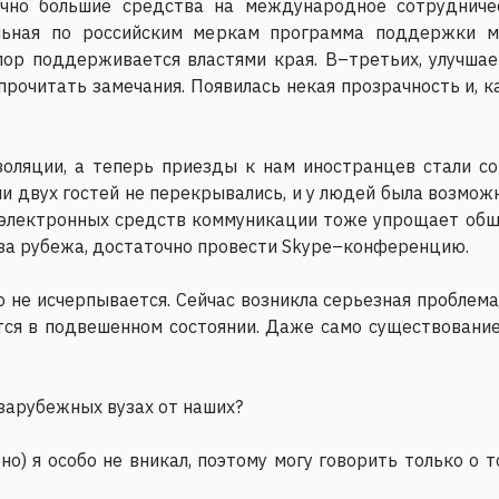
очно большие средства на международное сотруднич
альная по российским меркам программа поддержки 
пор поддерживается властями края. В–третьих, улучша
рочитать замечания. Появилась некая прозрачность и, ка
золяции, а теперь приезды к нам иностранцев стали с
и двух гостей не перекрывались, и у людей была возмо
е электронных средств коммуникации тоже упрощает общ
–за рубежа, достаточно провести Skype–конференцию.
 не исчерпывается. Сейчас возникла серьезная проблема:
тся в подвешенном состоянии. Даже само существование
зарубежных вузах от наших?
но) я особо не вникал, поэтому могу говорить только о т