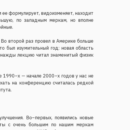
м ее формулирует, видоизменяет, находит
льшую, по западным меркам, но вполне
ойные.
. Во второй раз провел в Америке больше
Это был изумительный год: новая область
однажды лекцию читал знаменитый физик
це 1990–х — начале 2000–х годов у нас не
ехать на конференцию считалась редкой
тута.
лучшения. Во–первых, появились новые
екты с очень большим по нашим меркам