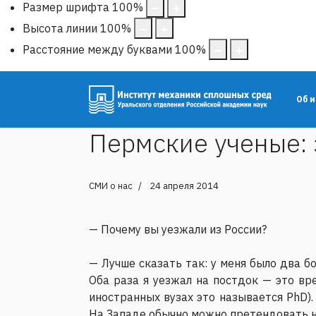
Размер шрифта
100
%
Высота линии
100
%
Расстояние между буквами
100
%
Об 
Пермские ученые: 
СМИ о нас
24 апреля 2014
— Почему вы уезжали из России?
— Лучше сказать так: у меня было два б
Оба раза я уезжал на постдок — это в
иностранных вузах это называется PhD).
На Западе обычно можно претендовать н