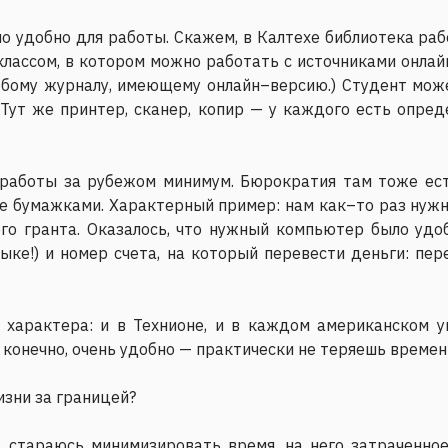
ено удобно для работы. Скажем, в Калтехе библиотека ра
ассом, в котором можно работать с источниками онлайн
юбому журналу, имеющему онлайн–версию.) Студент мож
Тут же принтер, сканер, копир — у каждого есть опред
работы за рубежом минимум. Бюрократия там тоже есть
не бумажками. Характерный пример: нам как–то раз нужн
ого гранта. Оказалось, что нужный компьютер было удо
зыке!) и номер счета, на который перевести деньги: пе
 характера: и в Технионе, и в каждом американском 
 конечно, очень удобно — практически не теряешь времен
изни за границей?
о, стараюсь минимизировать время, на него затраченно