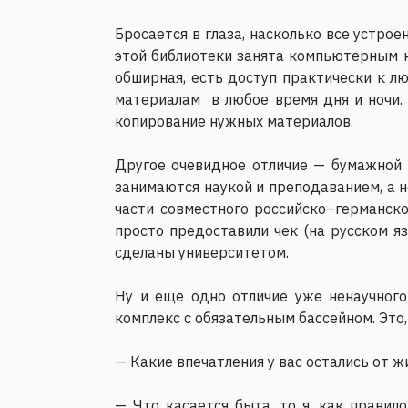
Бросается в глаза, насколько все устро
этой библиотеки занята компьютерным кл
обширная, есть доступ практически к л
материалам в любое время дня и ночи. 
копирование нужных материалов.
Другое очевидное отличие — бумажной 
занимаются наукой и преподаванием, а 
части совместного российско–германск
просто предоставили чек (на русском я
сделаны университетом.
Ну и еще одно отличие уже ненаучного
комплекс с обязательным бассейном. Это,
— Какие впечатления у вас остались от ж
— Что касается быта, то я, как правил