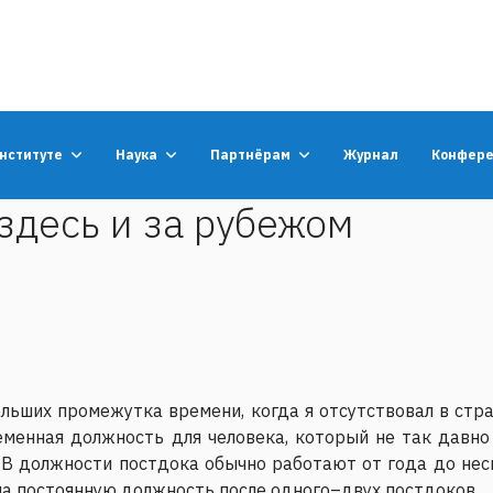
институте
Наука
Партнёрам
Журнал
Конфер
здесь и за рубежом
ольших промежутка времени, когда я отсутствовал в стран
ременная должность для человека, который не так давн
 В должности постдока обычно работают от года до нес
а постоянную должность после одного–двух постдоков.