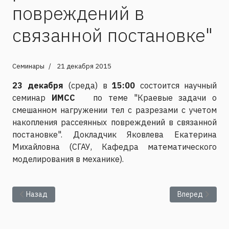
повреждений в
связанной постановке"
Семинары
21 декабря 2015
23 декабря
(среда) в
15:00
состоится научный
семинар
ИМСС
по теме "Краевые задачи о
смешанном нагружении тел с разрезами с учетом
накопления рассеянных повреждений в связанной
постановке". Докладчик Яковлева Екатерина
Михайловна (СГАУ, Кафедра математического
моделирования в механике).
Предыдущий: Представление диссертации Воробьева Алек
Следующий: Се
Назад
Вперед