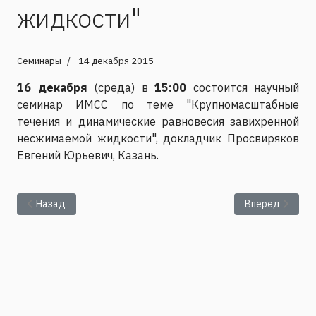
жидкости"
Семинары
14 декабря 2015
16 декабря
(среда) в
15:00
состоится научный
семинар ИМСС по теме "Крупномасштабные
течения и динамические равновесия завихренной
несжимаемой жидкости", докладчик Просвиряков
Евгений Юрьевич, Казань.
Предыдущий: Семинар по теме "Краевые задачи о смешанном
Следующий: Пр
Назад
Вперед