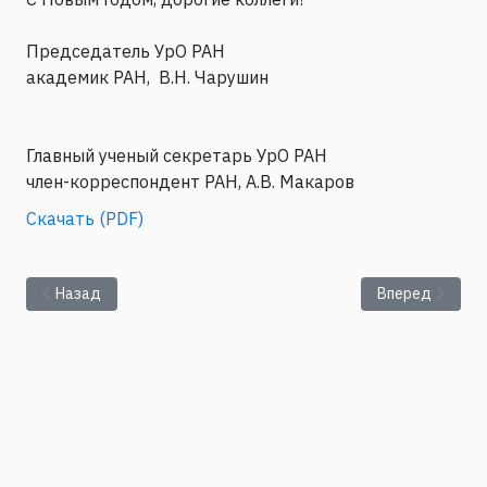
Председатель УрО РАН
академик РАН, В.Н. Чарушин
Главный ученый секретарь УрО РАН
член-корреспондент РАН, А.В. Макаров
Скачать (PDF)
Предыдущий: Стипендиат России
Следующий: По
Назад
Вперед