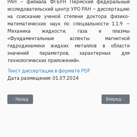
РАН – филиала ФГБУН Пермский федеральный
исследовательский центр УРО РАН – диссертацию
на соискание ученой степени доктора физико-
математических наук по специальности 1.1.9 –
Механика жидкости, газа и плазмы
«Фундаментальные аспекты магнитной
гидродинамики жидких металлов в области
значений параметров, характерных для
технологических приложений».
Текст диссертации в формате PDF
Дата размещения: 01.07.2024
Предыдущий: Защита диссертации Колесниченко И.В. на соис
Следующий: Пр
Назад
Вперед