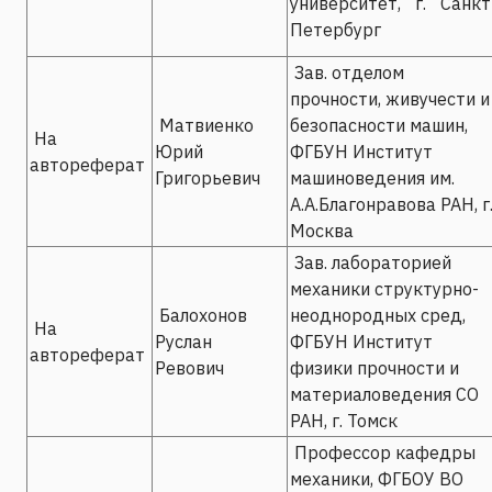
университет, г. Санкт
Петербург
Зав. отделом
прочности, живучести и
Матвиенко
безопасности машин,
На
Юрий
ФГБУН Институт
автореферат
Григорьевич
машиноведения им.
А.А.Благонравова РАН, г
Москва
Зав. лабораторией
механики структурно-
Балохонов
неоднородных сред,
На
Руслан
ФГБУН Институт
автореферат
Ревович
физики прочности и
материаловедения СО
РАН, г. Томск
Профессор кафедры
механики, ФГБОУ ВО