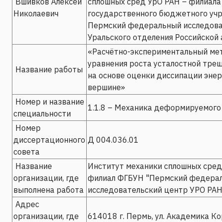
Вшивков Алексей
сплошных сред УрО РАН – филиал
Николаевич
государственного бюджетного уч
Пермский федеральный исследова
Уральского отделения Российской
«Расчётно-экспериментальный ме
уравнения роста усталостной тре
Название работы
на основе оценки диссипации энер
вершине»
Номер и название
1.1.8 – Механика деформируемого
специальности
Номер
диссертационного
Д 004.036.01
совета
Название
Институт механики сплошных сред
организации, где
филиал ФГБУН "Пермский федера
выполнена работа
исследовательский центр УРО РАН
Адрес
организации, где
614018 г. Пермь, ул. Академика Кор