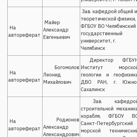
Зав. кафедрой общей и
теоретической физики,
Майер
ФГБОУ ВО Челябинский
На
Александр
государственный
автореферат
Евгеньевич
университет, г.
Челябинск
Директор ФГБУ
Богомолов
Институт морско
На
Леонид
геологии и геофизик
автореферат
Михайлович
ДВО РАН, г. Южно
Сахалинск
Зав. кафедро
строительной механик
корабля, ФГБОУ В
Родионов
На
Санкт-Петербургский
Александр
автореферат
морской технически
Александрович