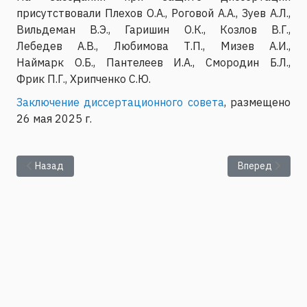
присутствовали Плехов О.А., Роговой А.А., Зуев А.Л.,
Вильдеман В.Э., Гаришин О.К., Козлов В.Г.,
Лебедев А.В., Любимова Т.П., Мизев А.И.,
Наймарк О.Б., Пантелеев И.А., Смородин Б.Л.,
Фрик П.Г., Хрипченко С.Ю.
Заключение диссертационного совета
, размещено
26 мая 2025 г.
Предыдущий: Представление текста диссертации Коскова М
Следующий: Пр
Назад
Вперед