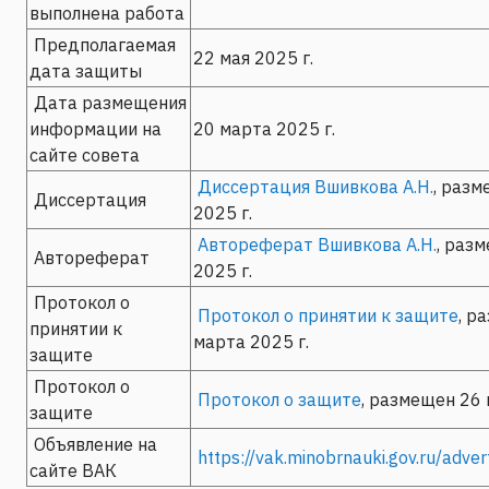
выполнена работа
Предполагаемая
22 мая 2025 г.
дата защиты
Дата размещения
информации на
20 марта 2025 г.
сайте совета
Диссертация Вшивкова А.Н.
, раз
Диссертация
2025 г.
Автореферат Вшивкова А.Н.
, раз
Автореферат
2025 г.
Протокол о
Протокол о принятии к защите
, р
принятии к
марта 2025 г.
защите
Протокол о
Протокол о защите
, размещен 26 
защите
Объявление на
https://vak.minobrnauki.gov.ru/ad
сайте ВАК