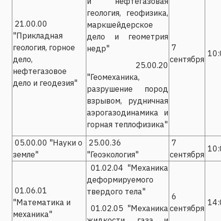
и нефтегазовая
геология, геофизика,
21.00.00
маркшейдерское
"Прикладная
дело и геометрия
геология, горное
7
недр"
10:
дело,
сентября
25.00.20
нефтегазовое
"Геомеханика,
дело и геодезия"
разрушение пород
взрывом, рудничная
аэрогазодинамика и
горная теплофизика"
05.00.00 "Науки о
25.00.36
7
10:
земле"
"Геоэкология"
сентября
01.02.04 "Механика
деформируемого
01.06.01
твердого тела"
6
"Математика и
14:
01.02.05 "Механика
сентября
механика"
жидкости, газа и