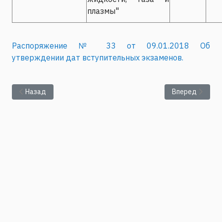
плазмы"
Распоряжение № 33 от 09.01.2018 Об
утверждении дат вступительных экзаменов.
Предыдущий: Занятия для аспирантов
Следующий: Вс
Назад
Вперед