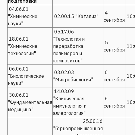
подготовки
04.06.01
4
"Химические
02.00.15 "Катализ"
10:
сентября
науки"
05.17.06
18.06.01
"Технология и
5
"Химические
переработка
11:
сентября
технологии"
полимеров и
композитов"
06.06.01
03.02.03
6
"Биологические
10:
"Микробиология"
сентября
науки"
14.03.09
30.06.01
"Клиническая
6
"Фундаментальная
10:
иммунология и
сентября
медицина"
аллергология"
25.00.16
"Горнопромышленная