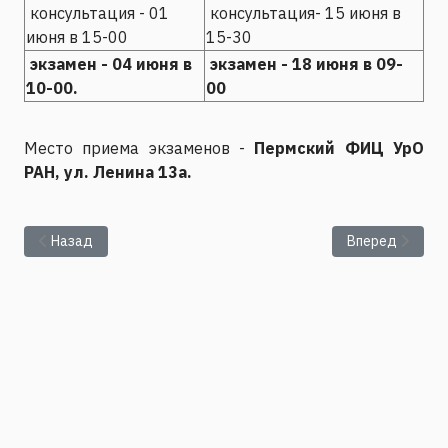
консультация - 01
консультация- 15 июня в
июня в 15-00
15-30
экзамен - 04 июня в
экзамен - 18 июня в 09-
10-00.
00
Место приема экзаменов -
Пермский ФИЦ УрО
РАН, ул. Ленина 13а.
Предыдущий: Вступительные экзамены в аспирантуру
Следующий: Об
Назад
Вперед