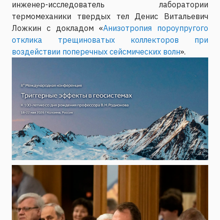
инженер-исследователь лаборатории
термомеханики твердых тел Денис Витальевич
Ложкин с докладом «
Анизотропия пороупругого
отклика трещиноватых коллекторов при
воздействии поперечных сейсмических волн
».