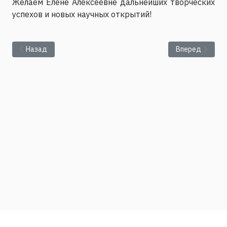
Желаем Елене Алексеевне дальнейших творческих
успехов и новых научных открытий!
Предыдущий: Конференция «Триггерные эффекты в геосист
Следующий: Ци
Назад
Вперед