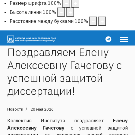
Размер шрифта
100
%
Высота линии
100
%
Расстояние между буквами
100
%
Поздравляем Елену
Алексеевну Гачегову с
успешной защитой
диссертации!
Новости
28 мая 2026
Коллектив Института поздравляет
Елену
Алексеевну Гачегову
с успешной защитой
диссертации на соискание ученой степени