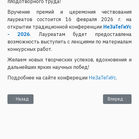
плодотворного труда!
Вручение премий и церемония чествования
лауреатов состоится 16 февраля 2026 г. на
открытии традиционной конференции
НеЗаТеГиУс
- 2026
. Лауреатам будет предоставлена
возможность выступить с лекциями по материалам
конкурсных работ.
Желаем новых творческих успехов, вдохновения и
дальнейших ярких научных побед!
Подробнее на сайте конфереции
НеЗаТеГиУс
.
Предыдущий: Свежий номер журнала Вестник ПФИЦ
Следующий: Эк
Назад
Вперед