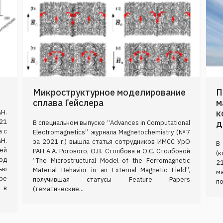
Микроструктурное моделирование
П
сплава Гейслера
м
к
Н.
21
д
В специальном выпуске “Advances in Computational
а с
Electromagnetics” журнала Magnetochemistry (№7
Н.
за 2021 г.) вышла статья сотрудников ИМСС УрО
В
ей
РАН А.А. Рогового, О.В. Столбова и О.С. Столбовой
(
од
“The Microstructural Model of the Ferromagnetic
2
ью
Material Behavior in an External Magnetic Field”,
м
ре
получившая статусы Feature Papers
по
 в
(тематические...