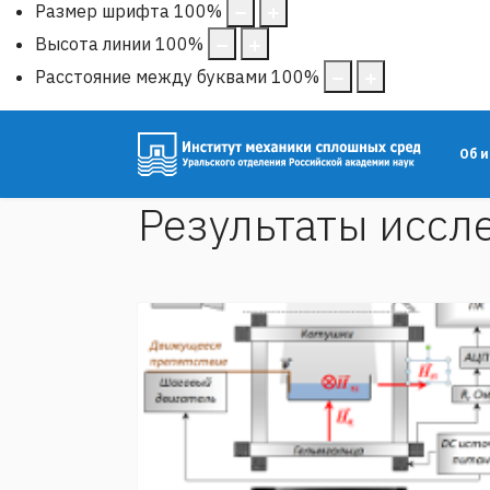
Размер шрифта
100
%
Высота линии
100
%
Расстояние между буквами
100
%
Об 
Результаты иссл