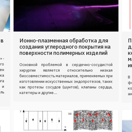
 в
Ионно-плазменная обработка для
П
создания углеродного покрытия на
д
поверхности полимерных изделий
к
м
» ‑
го
и
Основной проблемой в сердечно-сосудистой
ен
хирургии является относительно низкая
ка
биосовместимость материалов, применяемых при
В
га
изготовлении искусственных эндопротезов, таких
ф
 и
как протезы сосудов (шунтов), клапаны сердца,
к
ль
катетеры и другие....
ан