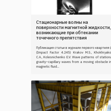
Стационарные волны на
поверхности магнитной жидкости,
возникающие при обтекании
точечного препятствия
Публикация статьи в журнале первого квартиля
(Impact Factor 4.245) Krakov M.S., Khokhryak
C.A., Kolesnichenko E.V. Wave patterns of station
gravity–capillary waves from a moving obstacle i
magnetic fluid...