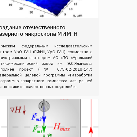
оздание отечественного
азерного микроскопа МИМ-Н
ермским федеральным исследовательским
ентром УрО РАН (ПФИЦ УрО РАН) совместно с
ндустриальныи партнером АО «ПО «Уральский
птико-механический завод им. Э.С.Яламова»
ыполнен проект (№ 075-02-2018-147)
едеральной целевой программы «Разработка
рограммно-аппаратного комплекса для ранней
агностики злокачественных опухолей и...