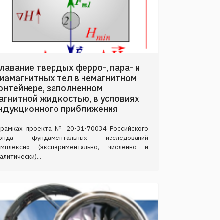
лавание твердых ферро-, пара- и
иамагнитных тел в немагнитном
онтейнере, заполненном
агнитной жидкостью, в условиях
ндукционного приближения
 рамках проекта № 20-31-70034 Российского
онда фундаментальных исследований
омплексно (экспериментально, численно и
алитически)...