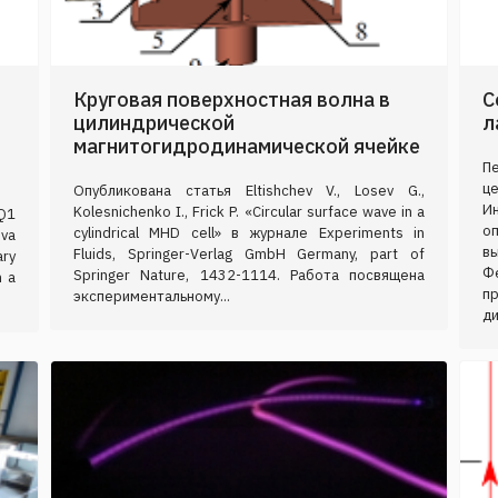
Круговая поверхностная волна в
С
цилиндрической
л
магнитогидродинамической ячейке
П
ц
Опубликована статья Eltishchev V., Losev G.,
И
Kolesnichenko I., Frick P. «Circular surface wave in a
 Q1
о
cylindrical MHD cell» в журнале Experiments in
ova
в
Fluids, Springer-Verlag GmbH Germany, part of
ary
Ф
Springer Nature, 1432-1114. Работа посвящена
n a
п
экспериментальному...
ди