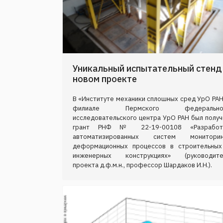
Уникальный испытательный стенд
новом проекте
В «Институте механики сплошных сред УрО РАН
филиале Пермского федерально
исследовательского центра УрО РАН был получ
грант РНФ № 22-19-00108 «Разработ
автоматизированных систем мониторин
деформационных процессов в строительных
инженерных конструкциях» (руководите
проекта д.ф.м.н., профессор Шардаков И.Н.).