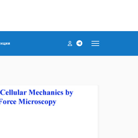
енции