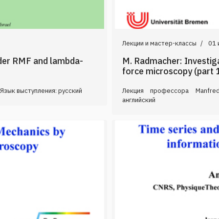
Лекции и мастер-классы
01 
nder RMF and lambda-
M. Radmacher: Investiga
force microscopy (part 
Язык выступления: русский
Лекция профессора Manfred
английский