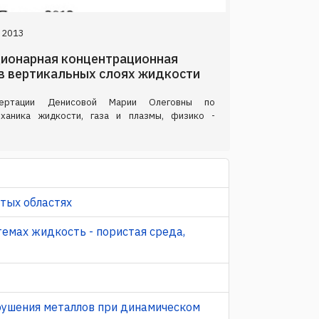
 2013
ционарная концентрационная
в вертикальных слоях жидкости
сертации Денисовой Марии Олеговны по
еханика жидкости, газа и плазмы, физико -
утых областях
темах жидкость - пористая среда,
рушения металлов при динамическом