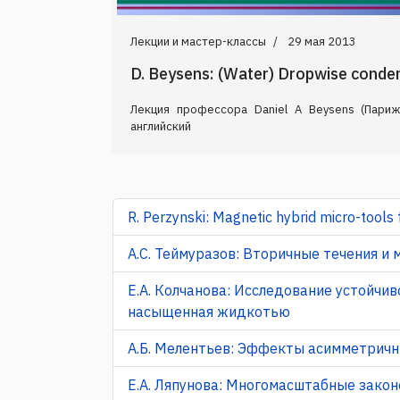
Лекции и мастер-классы
29 мая 2013
D. Beysens: (Water) Dropwise conde
Лекция профессора Daniel A Beysens (Париж
английский
R. Perzynski: Magnetic hybrid micro-tools 
А.С. Теймуразов: Вторичные течения и
Е.А. Колчанова: Исследование уcтойчи
насыщенная жидкотью
А.Б. Мелентьев: Эффекты асимметричн
Е.А. Ляпунова: Многомасштабные зако