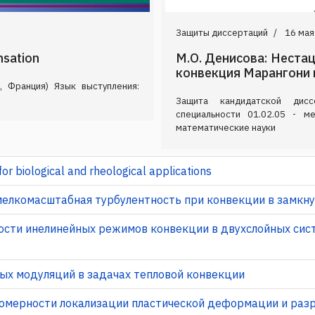
Защиты диссертаций
16 мая
nsation
М.О. Денисова: Неста
конвекция Марангони 
, Франция) Язык выступления:
Защита кандидатской дис
специальности 01.02.05 - м
математические науки
for biological and rheological applications
 мелкомасштабная турбулентность при конвекции в замкн
вости инелинейных режимов конвекции в двухслойных сис
ых модуляций в задачах тепловой конвекции
номерности локализации пластической деформации и раз