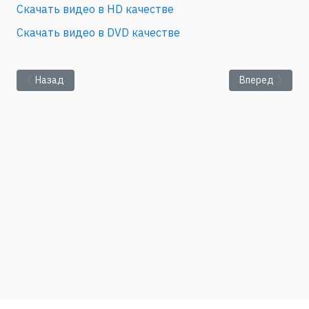
Скачать видео в HD качестве
Скачать видео в DVD качестве
Предыдущий: Мамыкин А.Д.: "Турбулентный теплоперенос пр
Следующий: Ки
Назад
Вперед