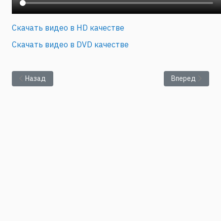
Скачать видео в HD качестве
Скачать видео в DVD качестве
Предыдущий: Краузин П.В.: "Процессы переноса в природных
Следующий: Н.А
Назад
Вперед