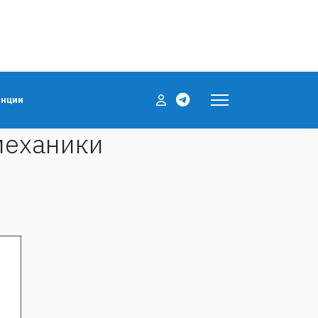
енции
механики