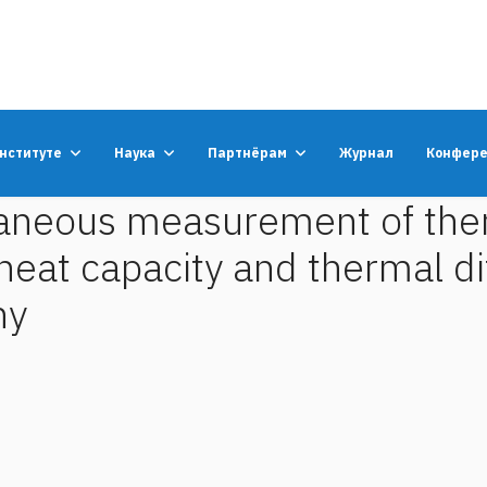
институте
Наука
Партнёрам
Журнал
Конфер
ltaneous measurement of the
heat capacity and thermal di
hy