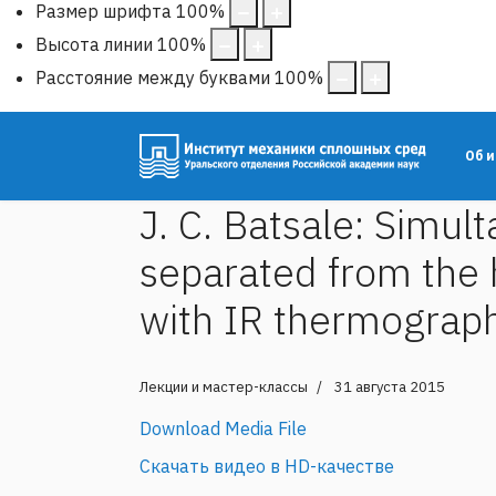
Размер шрифта
100
%
Высота линии
100
%
Расстояние между буквами
100
%
Об 
J. C. Batsale: Simu
separated from the 
with IR thermograp
Лекции и мастер-классы
31 августа 2015
Download Media File
Скачать видео в HD-качестве