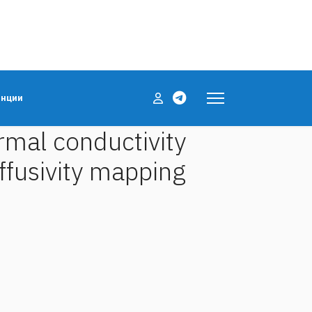
енции
rmal conductivity
ffusivity mapping