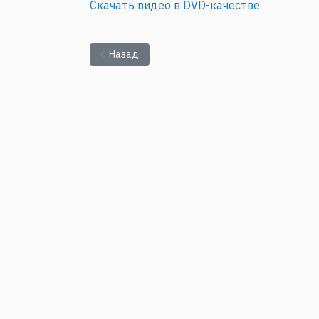
Скачать видео в DVD-качестве
Предыдущий: C. Holm: Electrophoresis of char
Назад