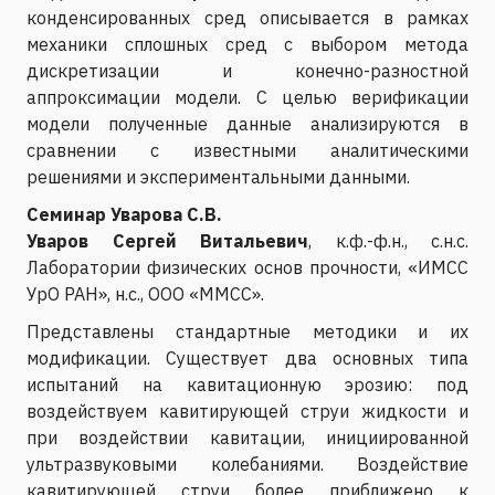
конденсированных сред описывается в рамках
механики сплошных сред с выбором метода
дискретизации и конечно-разностной
аппроксимации модели. С целью верификации
модели полученные данные анализируются в
сравнении с известными аналитическими
решениями и экспериментальными данными.
Семинар Уварова С.В.
Уваров Сергей Витальевич
, к.ф.-ф.н., с.н.с.
Лаборатории физических основ прочности, «ИМСС
УрО РАН», н.с., ООО «ММСС».
Представлены стандартные методики и их
модификации. Существует два основных типа
испытаний на кавитационную эрозию: под
воздействуем кавитирующей струи жидкости и
при воздействии кавитации, инициированной
ультразвуковыми колебаниями. Воздействие
кавитирующей струи более приближено к