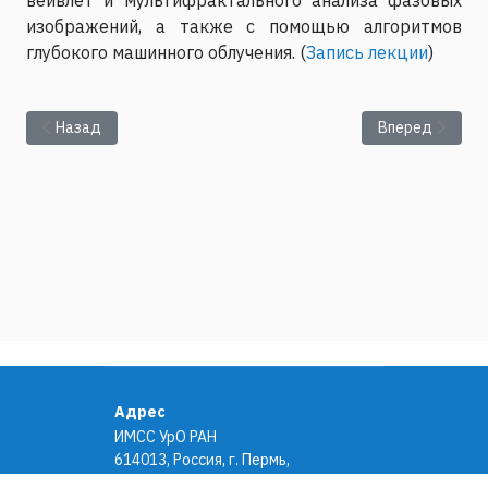
изображений, а также с помощью алгоритмов
глубокого машинного облучения. (
Запись лекции
)
Предыдущий: Цикл лекций «О некоторых электромагнитных п
Следующий: Пр
Назад
Вперед
Адрес
ИМСС УрО РАН
614013, Россия, г. Пермь,
ул. Академика Королёва, 1