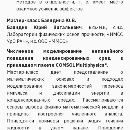
методов в отдельности, т. е. имеет место
взаимное усиление эффектов.
Мастер-класс Баяндина Ю.В.
Баяндин Юрий Витальевич
, к.ф.-м.н., с.н.с.
Лаборатории физических основ прочности, «ИМСС
УрО РАН», н.с. ООО «ММСС».
Численное моделирование нелинейного
поведения конденсированных сред в
прикладном пакете COMSOL Multiphysics®.
Мастер-класс дает представление о
математических основах и подходах
моделирования закономерностей переноса
импульса и диссипации энергии в
конденсированных средах. Рассматриваются
основы выбора физико-математической модели и
принципы построения численного аналога.
Приводятся примеры решения задач течения
жидкости в узком канале. Поведение